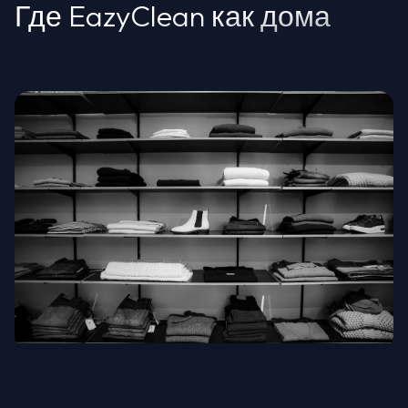
Где EazyClean как дома
Высокая мода