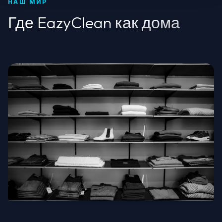
НАШ МИР
Где EazyClean как дома