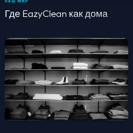
НАШ МИР
Где EazyClean как дома